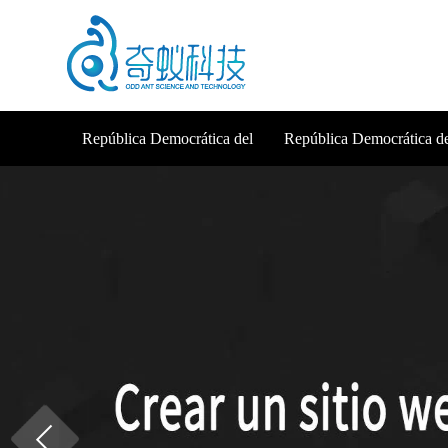
República Democrática del
República Democrática d
Congo Inicio
Congo Sobre nosotros