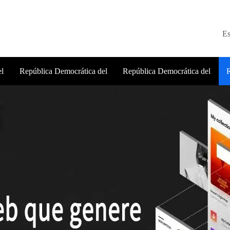
Es
el
República Democrática del
República Democrática del
R
Congo Productos
Congo Casos