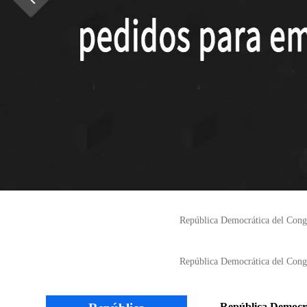
República Democrática del Co
República Democrática del Congo
República Democrát