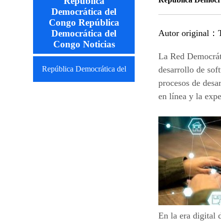
República
Democrática del
Congo República
Democrática del
Autor original：
Congo Noticias
La Red Democráti
República Democrática del
desarrollo de sof
procesos de desar
Congo República Democrática
en línea y la exp
del Congo Noticias
En la era digital