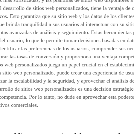
z más sofisticadas, y las plantillas de sitios web disponible
l desarrollo de sitios web personalizados, tiene la ventaja de
icos. Esto garantiza que su sitio web y los datos de los client
que brinda tranquilidad a sus usuarios al interactuar con su si
ntas avanzadas de análisis y seguimiento. Estas herramientas
l usuario, lo que le permite tomar decisiones basadas en dato
dentificar las preferencias de los usuarios, comprender sus n
rar las tasas de conversión y proporciona una ventaja competi
ios web personalizados juega un papel crucial en el establecimi
sitio web personalizado, puede crear una experiencia de usuar
zar la escalabilidad y la seguridad, y aprovechar el análisis d
sarrollo de sitios web personalizados es una decisión estratégi
competencia. Por lo tanto, no dude en aprovechar esta poderos
tivos comerciales.