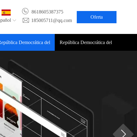
8618605387375
Oferta
pañol
185005711@qq.com
epública Democrática del
República Democrática del
Congo Noticias
Congo Contacto