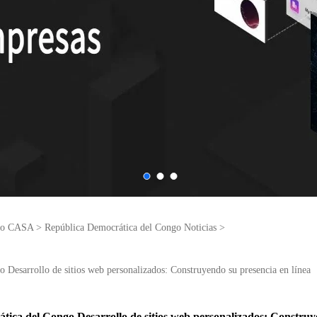
ngo CASA
>
República Democrática del Congo Noticias
>
 Desarrollo de sitios web personalizados: Construyendo su presencia en línea
ica del Congo Desarrollo de sitios web personalizados: Construye