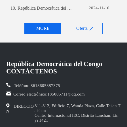
10.
República Democrática del Congo SPA Sviluppo del sito web per il commercio estero: una guida completa
2024-11-10
MORE
Oferta
República Democrática del Congo
CONTÁCTENOS
Teléfono:
8618605387375
Correo electrónico:
185005711@qq.com
811-812, Edificio 7, Wanda Plaza, Calle Tai'an T
DIRECCIÓ
aishan
N:
Centro Internacional IEC, Distrito Lanshan, Lin
yi 1421