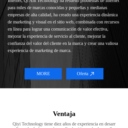
Internet, Qi Ant Technology ha resuelto problemas de Internet
para miles de marcas conocidas y pequeñas y medianas
empresas de alta calidad, ha creado una experiencia dinámica
de marketing y visual en el sitio web, combinada con recursos
en línea para lograr una comunicación de valor efectiva,
mejorar la experiencia de servicio al cliente, mejorar la
confianza del valor del cliente en la marca y crear una valiosa
experiencia de marketing de marca.
Las empresas que se adhieren a los valores de
profesionalismo, innovación, integridad y emprendimiento, se
adhieren al concepto de primer servicio centrado en el cliente,
MORE
Oferta
en el servicio continuamos combinando el pensamiento de
Internet, las nuevas tecnologías con la situación real de los
clientes, para ayudar a los clientes a mejorar efectivamente el
negocio integral de las empresas.
Ventaja
Qiyi Technology tiene diez años de experiencia en desarr