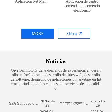
Aplicación Pet Mall
Aplicación de centro
comercial de comercio
electrónico
MORE
Oferta
Noticias
Qiyi Technology tiene diez años de experiencia en desarr
ollo, enfocándose en desarrollo de sitios web, desarrollo
de software, desarrollo de aplicaciones y marketing en Int
ernet, brindando a los clientes con servicios de alta calida
d.
2026-04-
2026-04-
SPA Sviluppo del sito web per il commercio estero: una guida completa
স্পা অ্যাপ ডেভেলপমেন্টঃ একটি সফল মোবাইল অ্যাপ্লিকেশন তৈরির যাত্রা
29
29
2026-04-
2026-04-