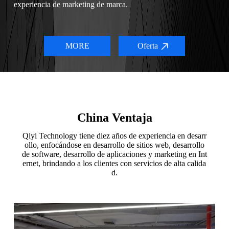
experiencia de marketing de marca.
Las empresas que se adhieren a los valores de
profesionalismo, innovación, integridad y emprendimiento, se
adhieren al concepto de primer servicio centrado en el cliente,
MORE
Oferta
en el servicio continuamos combinando el pensamiento de
Internet, las nuevas tecnologías con la situación real de los
clientes, para ayudar a los clientes a mejorar efectivamente el
negocio integral de las empresas.
China Ventaja
Qiyi Technology tiene diez años de experiencia en desarr
ollo, enfocándose en desarrollo de sitios web, desarrollo
de software, desarrollo de aplicaciones y marketing en Int
ernet, brindando a los clientes con servicios de alta calida
d.