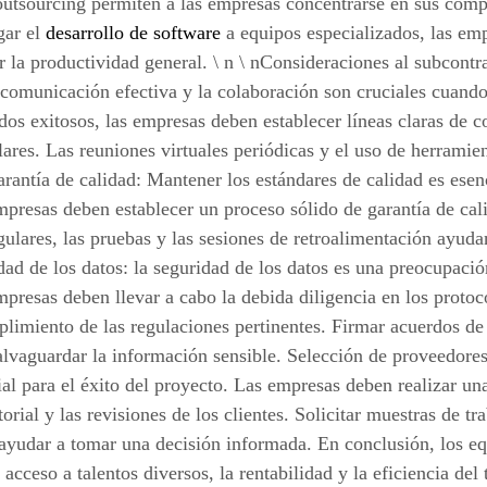
outsourcing permiten a las empresas concentrarse en sus compe
gar el
desarrollo de software
a equipos especializados, las em
r la productividad general. \ n \ nConsideraciones al subcont
comunicación efectiva y la colaboración son cruciales cuando 
ados exitosos, las empresas deben establecer líneas claras de 
ares. Las reuniones virtuales periódicas y el uso de herramien
rantía de calidad: Mantener los estándares de calidad es esen
mpresas deben establecer un proceso sólido de garantía de cal
gulares, las pruebas y las sesiones de retroalimentación ayudan
dad de los datos: la seguridad de los datos es una preocupac
mpresas deben llevar a cabo la debida diligencia en los proto
plimiento de las regulaciones pertinentes. Firmar acuerdos d
lvaguardar la información sensible. Selección de proveedores:
al para el éxito del proyecto. Las empresas deben realizar una
torial y las revisiones de los clientes. Solicitar muestras de tr
ayudar a tomar una decisión informada. En conclusión, los eq
 acceso a talentos diversos, la rentabilidad y la eficiencia d