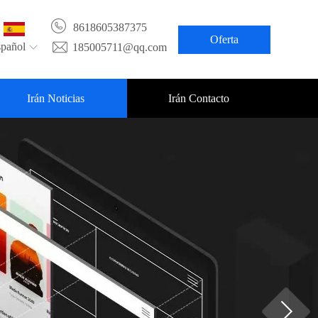
8618605387375
Oferta
pañol
185005711@qq.com
Irán Noticias
Irán Contacto