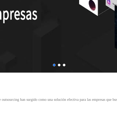
e outsourcing han surgido como una solución efectiva para las empresas que busc