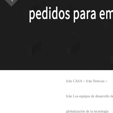
Irán CASA
>
Irán Noticias
>
Irán Los equipos de desarrollo d
globalización de la tecnología